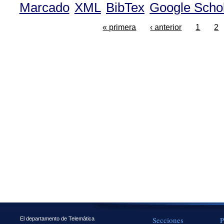
Marcado
XML
BibTex
Google Scho
« primera
‹ anterior
1
2
Secciones
P
El departamento de Telemática