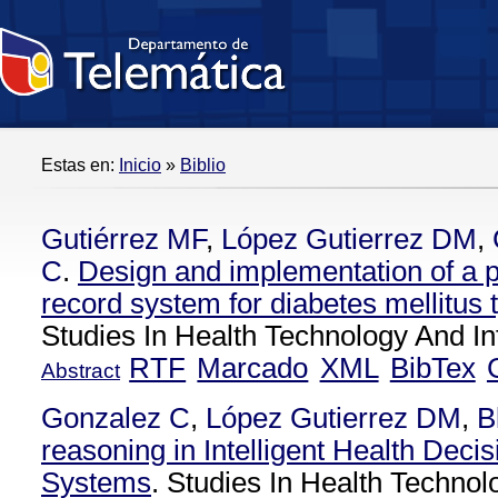
Estas en:
Inicio
»
Biblio
Gutiérrez MF
,
López Gutierrez DM
,
C
.
Design and implementation of a p
record system for diabetes mellitus 
Studies In Health Technology And In
RTF
Marcado
XML
BibTex
Abstract
Gonzalez C
,
López Gutierrez DM
,
B
reasoning in Intelligent Health Deci
Systems
. Studies In Health Technol