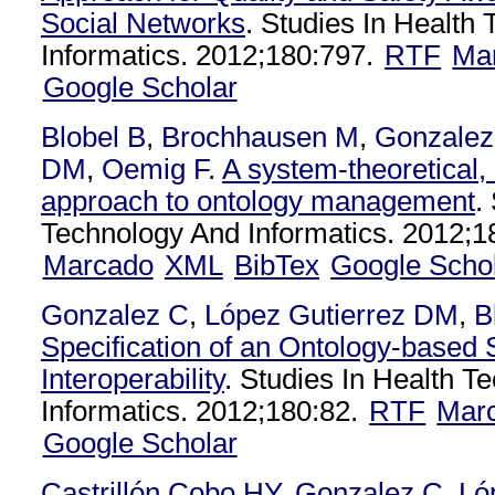
Social Networks
. Studies In Health
Informatics. 2012;180:797.
RTF
Ma
Google Scholar
Blobel B
,
Brochhausen M
,
Gonzalez
DM
,
Oemig F
.
A system-theoretical,
approach to ontology management
.
Technology And Informatics. 2012;1
Marcado
XML
BibTex
Google Scho
Gonzalez C
,
López Gutierrez DM
,
B
Specification of an Ontology-based 
Interoperability
. Studies In Health T
Informatics. 2012;180:82.
RTF
Mar
Google Scholar
Castrillón Cobo HY
,
Gonzalez C
,
Ló