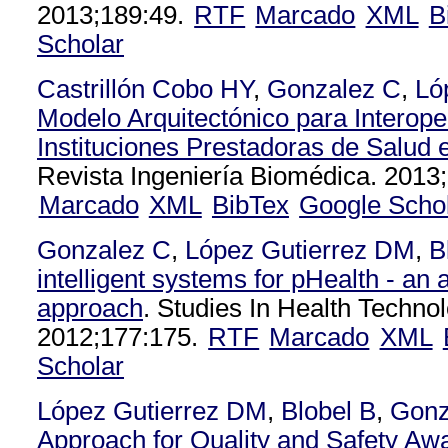
2013;189:49.
RTF
Marcado
XML
B
Scholar
Castrillón Cobo HY
,
Gonzalez C
,
Ló
Modelo Arquitectónico para Interope
Instituciones Prestadoras de Salud
Revista Ingeniería Biomédica. 2013;
Marcado
XML
BibTex
Google Scho
Gonzalez C
,
López Gutierrez DM
,
B
intelligent systems for pHealth - an a
approach
. Studies In Health Techno
2012;177:175.
RTF
Marcado
XML
Scholar
López Gutierrez DM
,
Blobel B
,
Gonz
Approach for Quality and Safety Aw