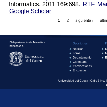
Informatics. 2011;169:698.
RTF
Ma
Google Scholar
1
2
siguiente ›
últi
Secciones
P
El departamento de Telemática
pertenece a:
Noticias
D
Foros
M
Departamento
E
Calendario
Convocatorias
Encuestas
Universidad del Cauca | Calle 5 No. 