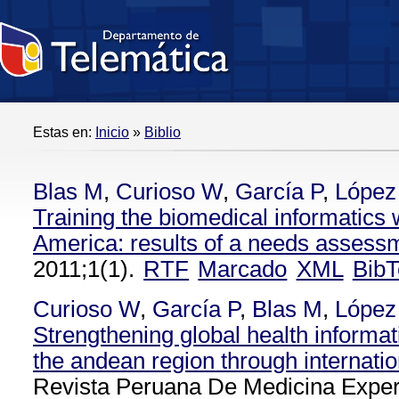
Estas en:
Inicio
»
Biblio
Blas M
,
Curioso W
,
García P
,
López
Training the biomedical informatics 
America: results of a needs assess
2011;1(1).
RTF
Marcado
XML
BibT
Curioso W
,
García P
,
Blas M
,
López
Strengthening global health informat
the andean region through internatio
Revista Peruana De Medicina Exper