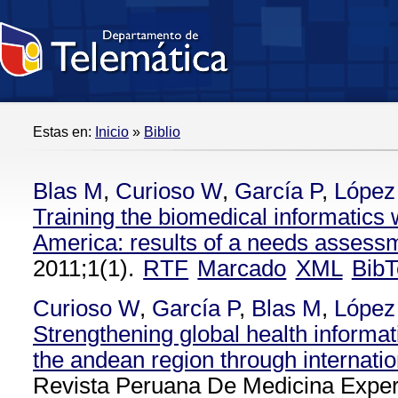
Estas en:
Inicio
»
Biblio
Blas M
,
Curioso W
,
García P
,
López
Training the biomedical informatics 
America: results of a needs assess
2011;1(1).
RTF
Marcado
XML
BibT
Curioso W
,
García P
,
Blas M
,
López
Strengthening global health informat
the andean region through internatio
Revista Peruana De Medicina Exper