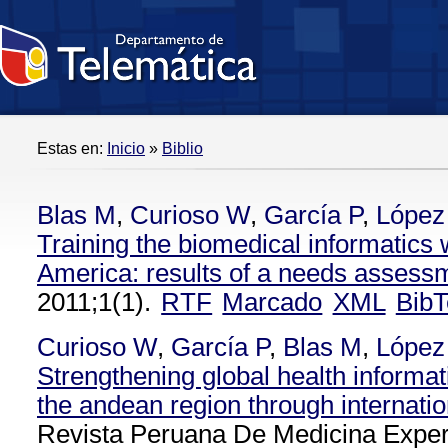
Estas en:
Inicio
»
Biblio
Blas M
,
Curioso W
,
García P
,
López
Training the biomedical informatics 
America: results of a needs assess
2011;1(1).
RTF
Marcado
XML
BibT
Curioso W
,
García P
,
Blas M
,
López
Strengthening global health informat
the andean region through internatio
Revista Peruana De Medicina Exper