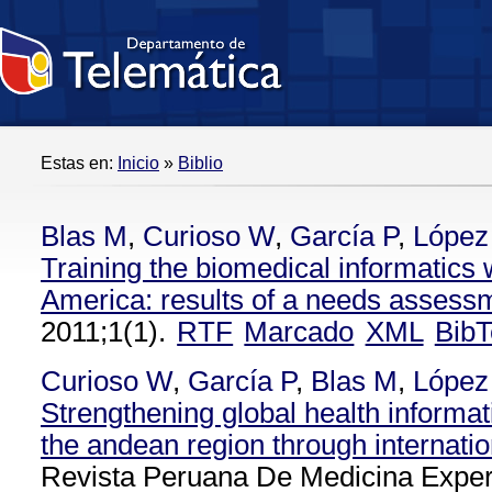
Estas en:
Inicio
»
Biblio
Blas M
,
Curioso W
,
García P
,
López
Training the biomedical informatics 
America: results of a needs assess
2011;1(1).
RTF
Marcado
XML
BibT
Curioso W
,
García P
,
Blas M
,
López
Strengthening global health informat
the andean region through internatio
Revista Peruana De Medicina Exper