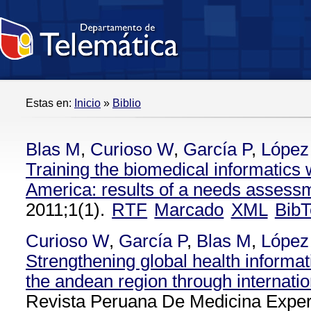
Estas en:
Inicio
»
Biblio
Blas M
,
Curioso W
,
García P
,
López
Training the biomedical informatics 
America: results of a needs assess
2011;1(1).
RTF
Marcado
XML
BibT
Curioso W
,
García P
,
Blas M
,
López
Strengthening global health informat
the andean region through internatio
Revista Peruana De Medicina Exper