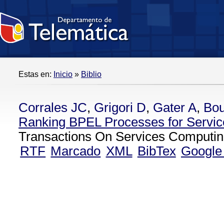
Estas en:
Inicio
»
Biblio
Corrales JC
,
Grigori D
,
Gater A
,
Bo
Ranking BPEL Processes for Servic
Transactions On Services Computing
RTF
Marcado
XML
BibTex
Google