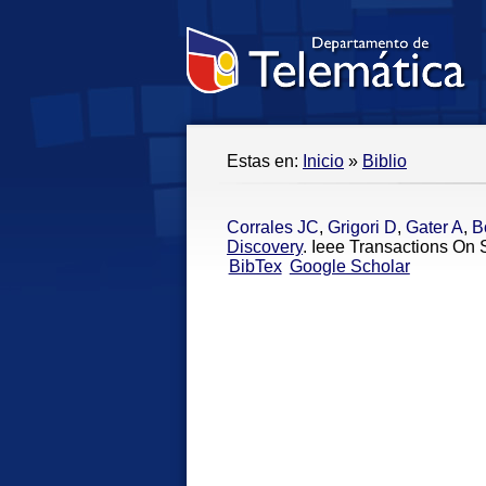
Estas en:
Inicio
»
Biblio
Corrales JC
,
Grigori D
,
Gater A
,
B
Discovery
. Ieee Transactions On 
BibTex
Google Scholar