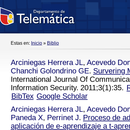
Estas en:
Inicio
»
Biblio
Arciniegas Herrera JL
,
Acevedo Do
Chanchi Golondrino GE
.
Survering 
International Journal Of Communic
Information Security. 2011;3(1):35.
BibTex
Google Scholar
Arciniegas Herrera JL
,
Acevedo Do
Paneda X
,
Perrinet J
.
Proceso de ad
aplicación de e-aprendizaje a t-apre