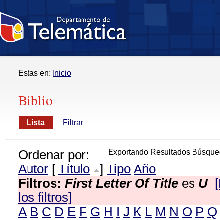
Estas en:
Inicio
Biblio
Lista
Filtrar
Ordenar por:
Exportando Resultados Búsque
Autor
[
Título
]
Tipo
Año
Filtros:
First Letter Of Title
es
U
los filtros]
A
B
C
D
E
F
G
H
I
J
K
L
M
N
O
P
Q