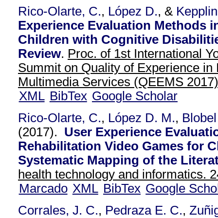
Rico-Olarte, C.
,
López D.
, &
Kepplin
Experience Evaluation Methods i
Children with Cognitive Disabilit
Review
.
Proc. of 1st International
Summit on Quality of Experience in
Multimedia Services (QEEMS 2017
XML
BibTex
Google Scholar
Rico-Olarte, C.
,
López D. M.
,
Blobel
(2017).
User Experience Evaluati
Rehabilitation Video Games for C
Systematic Mapping of the Literat
health technology and informatics. 2
Marcado
XML
BibTex
Google Scho
Corrales, J. C.
,
Pedraza E. C.
,
Zuñig