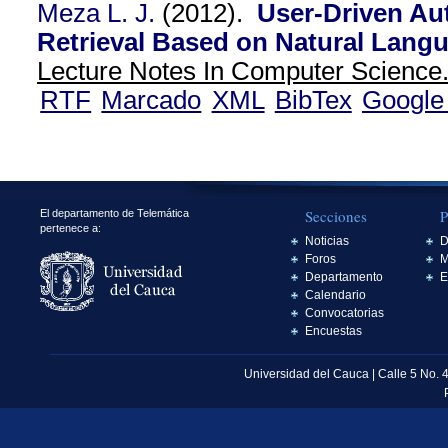
Meza L. J.
(2012).
User-Driven Au
Retrieval Based on Natural Lang
Lecture Notes In Computer Science.
RTF
Marcado
XML
BibTex
Google
Secciones
P
El departamento de Telemática
pertenece a:
Noticias
D
Foros
M
Departamento
E
Calendario
Convocatorias
Encuestas
Universidad del Cauca | Calle 5 No. 