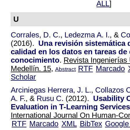
ALL
]
U
Corrales, D. C.
,
Ledezma A. I.
, &
Co
(2016).
Una revisión sistemática
calidad en los datos en tareas d
conocimiento
.
Revista Ingenierías
Medellín. 15,
RTF
Marcado
Abstract
Scholar
Arciniegas Herrera, J. L.
,
Collazos C
A. F.
, &
Rusu C.
(2012).
Usability 
Evaluation in T-Learning Services:
International Journal On Human-Com
RTF
Marcado
XML
BibTex
Google