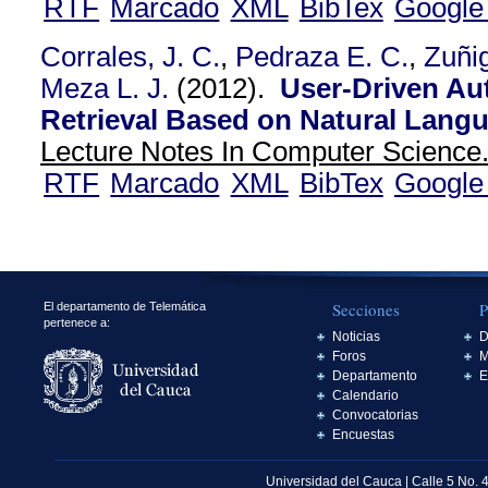
RTF
Marcado
XML
BibTex
Google
Corrales, J. C.
,
Pedraza E. C.
,
Zuñig
Meza L. J.
(2012).
User-Driven Au
Retrieval Based on Natural Lang
Lecture Notes In Computer Science.
RTF
Marcado
XML
BibTex
Google
Secciones
P
El departamento de Telemática
pertenece a:
Noticias
D
Foros
M
Departamento
E
Calendario
Convocatorias
Encuestas
Universidad del Cauca | Calle 5 No. 