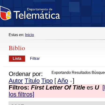
Estas en:
Inicio
Biblio
Lista
Filtrar
Ordenar por:
Exportando Resultados Búsque
Autor
Título
Tipo
[
Año
]
Filtros:
First Letter Of Title
es
U
los filtros]