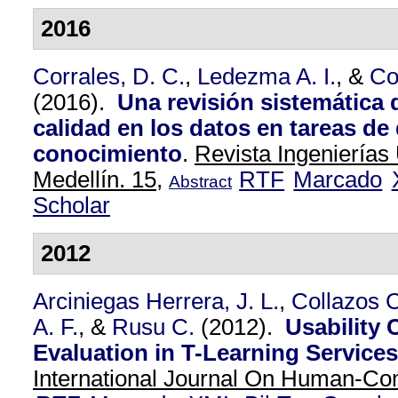
2016
Corrales, D. C.
,
Ledezma A. I.
, &
Co
(2016).
Una revisión sistemática
calidad en los datos en tareas d
conocimiento
.
Revista Ingenierías
Medellín. 15,
RTF
Marcado
Abstract
Scholar
2012
Arciniegas Herrera, J. L.
,
Collazos C
A. F.
, &
Rusu C.
(2012).
Usability 
Evaluation in T-Learning Services:
International Journal On Human-Com