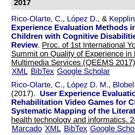
2017
Rico-Olarte, C.
,
López D.
, &
Kepplin
Experience Evaluation Methods i
Children with Cognitive Disabilit
Review
.
Proc. of 1st International
Summit on Quality of Experience in
Multimedia Services (QEEMS 2017
XML
BibTex
Google Scholar
Rico-Olarte, C.
,
López D. M.
,
Blobel
(2017).
User Experience Evaluati
Rehabilitation Video Games for C
Systematic Mapping of the Literat
health technology and informatics. 2
Marcado
XML
BibTex
Google Scho