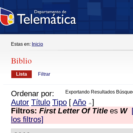
Estas en:
Inicio
Biblio
Lista
Filtrar
Ordenar por:
Exportando Resultados Búsque
Autor
Título
Tipo
[
Año
]
Filtros:
First Letter Of Title
es
W
los filtros]