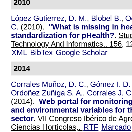
2010
López Gutierrez, D. M.
,
Blobel B.
,
O
C.
(2010).
"What is missing in hea
standardization for pHealth?
.
Stud
Technology And Informatics.. 156,
12
XML
BibTex
Google Scholar
2014
Corrales Muñoz, D. C.
,
Gómez I. D. 
Ordoñez Zuñiga S. A.
,
Corrales J. C
(2014).
Web portal for monitorin
and environmental variables for t
sector
.
VII Congreso Ibérico de Agr
Ciencias Hortícolas,.
RTF
Marcado