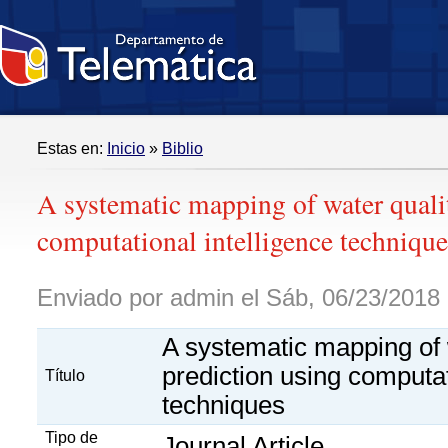
Estas en:
Inicio
»
Biblio
A systematic mapping of water quali
computational intelligence technique
Enviado por admin el Sáb, 06/23/2018 
A systematic mapping of 
prediction using computat
Título
techniques
Tipo de
Journal Article