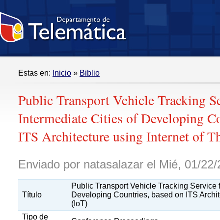
Estas en:
Inicio
»
Biblio
Public Transport Vehicle Tracking Se
Intermediate Cities of Developing C
ITS Architecture using Internet of T
Enviado por natasalazar el Mié, 01/22/
Public Transport Vehicle Tracking Service f
Título
Developing Countries, based on ITS Archite
(IoT)
Tipo de