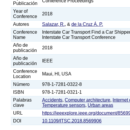
Conference Proceedings
Publicación
Year of
2018
Conference
Autores
Salazar, R.
, &
de la Cruz Á. P.
Conference
Interstate Car Transport Find a Car Shipper
Name
Interstate Car Transport Conference
Año de
2018
publicación
Año de
IEEE
publicación
Conference
Maui, HI, USA
Location
Número
978-1-7281-0322-8
ISBN
978-1-7281-0321-1
Palabras
Accidents
,
Computer architecture
,
Internet
clave
Temperature sensors
,
Urban areas
URL
https://ieeexplore.ieee.org/document/8569
DOI
10.1109/ITSC.2018.8569906