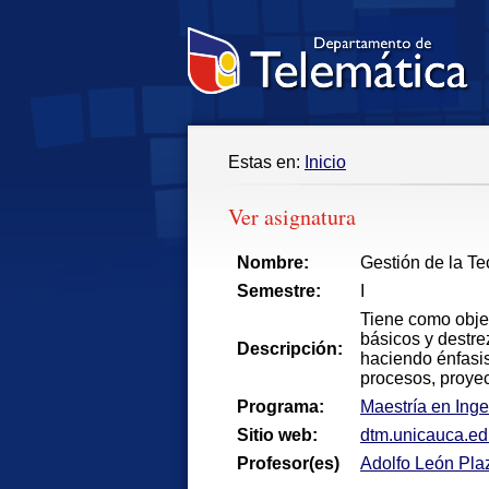
Estas en:
Inicio
Ver asignatura
Nombre:
Gestión de la Te
Semestre:
I
Tiene como objet
básicos y destre
Descripción:
haciendo énfasis
procesos, proyec
Programa:
Maestría en Inge
Sitio web:
dtm.unicauca.edu
Profesor(es)
Adolfo León Pla