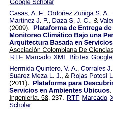
Google Scholar
Casas, A. F.
,
Ordoñez Zuñiga S. A.
,
Martínez J. P.
,
Daza S. J. C.
, &
Vale
(2009).
Plataforma de Entrega de 
Monitoreo Climático Bajo una Per
Arquitectura Basada en Servicios
Asociación Colombiana De Ciencias 
RTF
Marcado
XML
BibTex
Google
Hermida Quintero, V. A.
,
Corrales J.
Suárez Meza L. J.
, &
Rojas Potosí L
(2011).
Plataforma para Descubri
Servicios en Ambientes Ubicuos
.
Ingenieria. 58,
237.
RTF
Marcado
Scholar