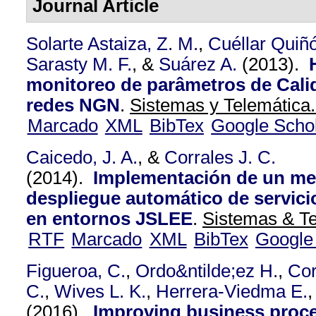
Journal Article
Solarte Astaiza, Z. M.
,
Cuéllar Quiñó
Sarasty M. F.
, &
Suárez A.
(2013).
monitoreo de parâmetros de Cali
redes NGN
.
Sistemas y Telemática.
Marcado
XML
BibTex
Google Scho
Caicedo, J. A.
, &
Corrales J. C.
(2014).
Implementación de un m
despliegue automático de servic
en entornos JSLEE
.
Sistemas & Te
RTF
Marcado
XML
BibTex
Google
Figueroa, C.
,
Ordo&ntilde;ez H.
,
Cor
C.
,
Wives L. K.
,
Herrera-Viedma E.
,
(2016).
Improving business proces