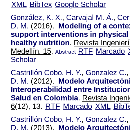
XML
BibTex
Google Scholar
González, K. X.
,
Carvajal M. Á.
,
Cer
D. M.
(2016).
Modeling of a conte
support interventions in physical 
healthy nutrition
.
Revista Ingenier
Medellín. 15,
RTF
Marcado
Abstract
Scholar
Castrillón Cobo, H. Y.
,
Gonzalez C.
D. M.
(2012).
Modelo Arquitectón
Interoperabilidad entre Instituci
Salud en Colombia
.
Revista Ingeni
6
(12), 13.
RTF
Marcado
XML
BibT
Castrillón Cobo, H. Y.
,
Gonzalez C.
D. M.
(2013).
Modelo Arquitectón