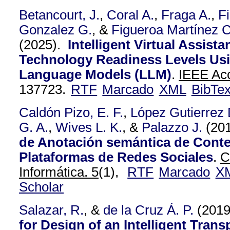
Betancourt, J.
,
Coral A.
,
Fraga A.
,
F
Gonzalez G.
, &
Figueroa Martínez C
(2025).
Intelligent Virtual Assista
Technology Readiness Levels Us
Language Models (LLM)
.
IEEE Acc
137723.
RTF
Marcado
XML
BibTe
Caldón Pizo, E. F.
,
López Gutierrez 
G. A.
,
Wives L. K.
, &
Palazzo J.
(20
de Anotación semántica de Cont
Plataformas de Redes Sociales
.
C
Informática. 5
(1),
RTF
Marcado
X
Scholar
Salazar, R.
, &
de la Cruz Á. P.
(201
for Design of an Intelligent Trans