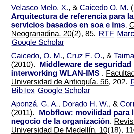
Velasco Melo, X.
, &
Caicedo O. M.
(
Arquitectura de referencia para la
servicios basados en soa e ims
.
C
Neogranadina. 20
(2), 85.
RTF
Mar
Google Scholar
Caicedo, O. M.
,
Cruz E. O.
, &
Taima
(2010).
Middleware de seguridad 
interworking WLAN-IMS
.
Facultad
Universidad de Antioquía. 56,
202.
BibTex
Google Scholar
Aponzá, G. A.
,
Dorado H. W.
, &
Corr
(2011).
Mobflow: movilidad para 
negocio de la organización
.
Revis
Universidad De Medellín. 10
(18), 11