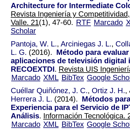
Architecture for Intermediate Co
Revista Ingeniería y Competitividad
Valle. 21
(1), 47-60.
RTF
Marcado
Scholar
Pantoja, W. L.
,
Arciniegas J. L.
,
Coll
L. G.
(2016).
Método para evaluar 
aplicaciones de televisión digital 
RECOEXTDI
.
Revista UIS Ingenierí
Marcado
XML
BibTex
Google Scho
Cuéllar Quiñónez, J. C.
,
Ortiz J. H.
,
Herrera J. L.
(2014).
Métodos para
Experiencia para el Servicio de IP
Análisis
.
Información Tecnológica. 
Marcado
XML
BibTex
Google Scho