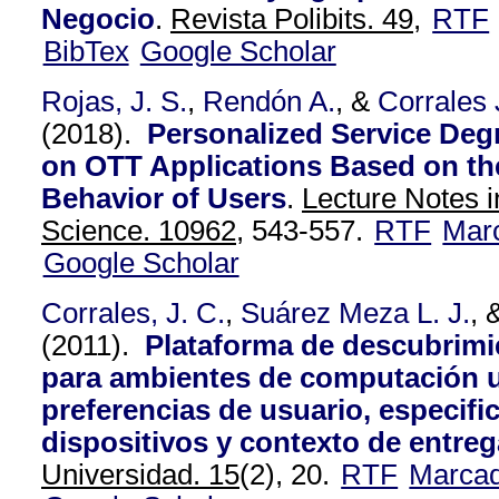
Negocio
.
Revista Polibits. 49,
RTF
BibTex
Google Scholar
Rojas, J. S.
,
Rendón A.
, &
Corrales 
(2018).
Personalized Service Degr
on OTT Applications Based on t
Behavior of Users
.
Lecture Notes 
Science. 10962,
543-557.
RTF
Mar
Google Scholar
Corrales, J. C.
,
Suárez Meza L. J.
, 
(2011).
Plataforma de descubrimi
para ambientes de computación 
preferencias de usuario, especifi
dispositivos y contexto de entreg
Universidad. 15
(2), 20.
RTF
Marca