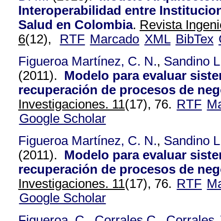
Interoperabilidad entre Instituci
Salud en Colombia
.
Revista Ingeni
6
(12),
RTF
Marcado
XML
BibTex
Figueroa Martínez, C. N.
,
Sandino L
(2011).
Modelo para evaluar sist
recuperación de procesos de neg
Investigaciones. 11
(17), 76.
RTF
Ma
Google Scholar
Figueroa Martínez, C. N.
,
Sandino L
(2011).
Modelo para evaluar sist
recuperación de procesos de neg
Investigaciones. 11
(17), 76.
RTF
Ma
Google Scholar
Figueroa, C.
,
Corrales C.
,
Corrales 