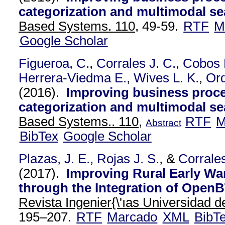
categorization and multimodal se
Based Systems. 110,
49-59.
RTF
M
Google Scholar
Figueroa, C.
,
Corrales J. C.
,
Cobos 
Herrera-Viedma E.
,
Wives L. K.
,
Or
(2016).
Improving business proces
categorization and multimodal se
Based Systems.. 110,
RTF
M
Abstract
BibTex
Google Scholar
Plazas, J. E.
,
Rojas J. S.
, &
Corrales
(2017).
Improving Rural Early W
through the Integration of Open
Revista Ingenier{\'ıas Universidad de
195–207.
RTF
Marcado
XML
BibT