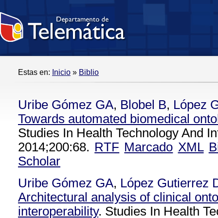
Estas en:
Inicio
»
Biblio
Uribe Gómez GA
,
Blobel B
,
López G
Towards automated biomedical onto
Studies In Health Technology And In
2014;200:68.
RTF
Marcado
XML
B
Scholar
Uribe Gómez GA
,
López Gutierrez
Architectural analysis of clinical ont
interoperability
. Studies In Health T