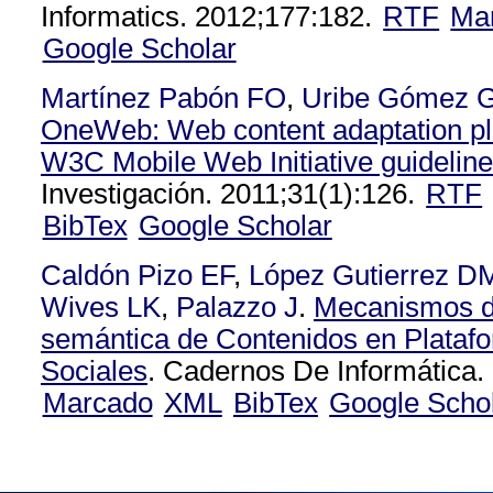
Informatics. 2012;177:182.
RTF
Ma
Google Scholar
Martínez Pabón FO
,
Uribe Gómez 
OneWeb: Web content adaptation pl
W3C Mobile Web Initiative guidelin
Investigación. 2011;31(1):126.
RTF
BibTex
Google Scholar
Caldón Pizo EF
,
López Gutierrez D
Wives LK
,
Palazzo J
.
Mecanismos d
semántica de Contenidos en Plataf
Sociales
. Cadernos De Informática. 
Marcado
XML
BibTex
Google Scho