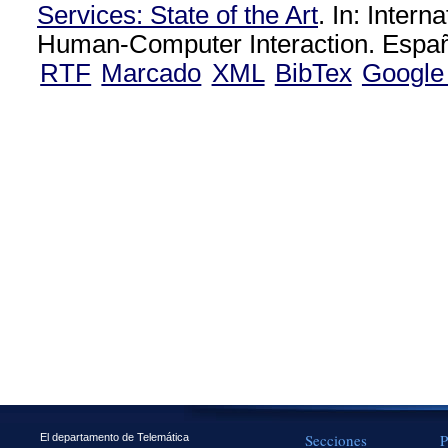
Services: State of the Art
. In: Intern
Human-Computer Interaction. Españ
RTF
Marcado
XML
BibTex
Google
Secciones
P
El departamento de Telemática