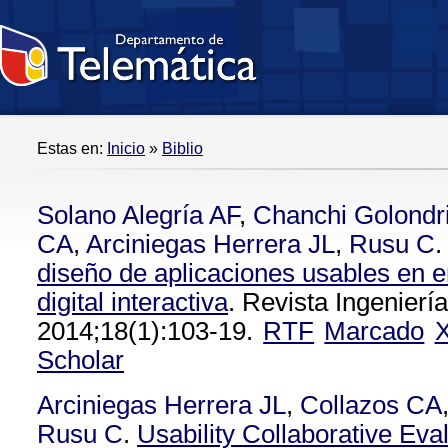
Estas en:
Inicio
»
Biblio
Solano Alegría AF
,
Chanchi Golondr
CA
,
Arciniegas Herrera JL
,
Rusu C
.
diseño de aplicaciones usables en e
digital interactiva
. Revista Ingenierí
2014;18(1):103-19.
RTF
Marcado
Scholar
Arciniegas Herrera JL
,
Collazos CA
Rusu C
.
Usability Collaborative Eva