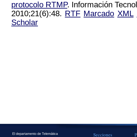
protocolo RTMP
. Información Tecno
2010;21(6):48.
RTF
Marcado
XML
Scholar
Secciones
P
El departamento de Telemática