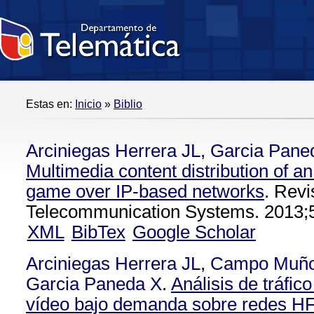
Estas en:
Inicio
»
Biblio
Arciniegas Herrera JL
,
Garcia Pane
Multimedia content distribution of a
game over IP-based networks
. Revi
Telecommunication Systems. 2013;
XML
BibTex
Google Scholar
Arciniegas Herrera JL
,
Campo Muñ
Garcia Paneda X
.
Análisis de tráfic
vídeo bajo demanda sobre redes HF