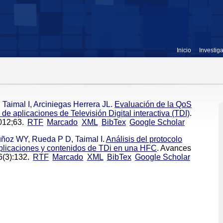
Inicio
Investig
,
Taimal I
,
Arciniegas Herrera JL
.
Evaluación de la QoS
de aplicaciones de Televisión Digital interactiva (TDI)
.
012;63.
RTF
Marcado
XML
BibTex
Google Scholar
ñoz WY
,
Rueda P D
,
Taimal I
.
Análisis del protocolo
aplicaciones y contenidos de TDi en una HFC
. Avances
6(3):132.
RTF
Marcado
XML
BibTex
Google Scholar