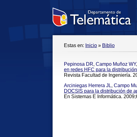
Estas en:
Inicio
»
Biblio
Pepinosa DR
,
Campo Muñoz WY
en redes HFC para la distribución 
Revista Facultad de Ingeniería. 2
Arciniegas Herrera JL
,
Campo Mu
DOCSIS para la distribución de 
En Sistemas E Informática. 2009;