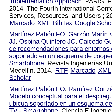
Implementation Approach
. PARIS,
2014, The Fourth International Con
Services, Resources, and Users ; 2
Marcado
XML
BibTex
Google Scho
Martínez Pabón FO
,
Garzón Marín 
JJ
,
Ospina Quintero JC
,
Caicedo Gu
de recomendaciones para entornos d
soportado en un esquema de cooper
Smartphone
. Revista Ingenierías U
Medellín. 2014.
RTF
Marcado
XML
Scholar
Martínez Pabón FO
,
Ramírez Gonz
Modelo conceptual para el despliegu
ubicua soportado en un esquema de
TV - Smartphone
. Ciencia E Ingeni