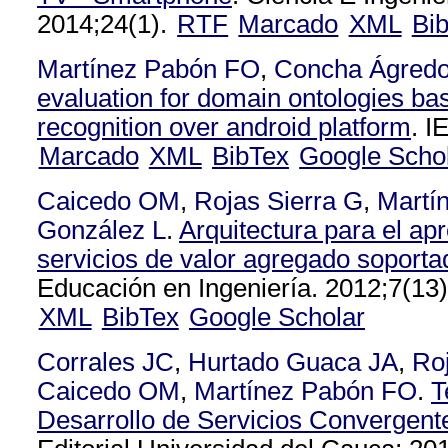
2014;24(1).
RTF
Marcado
XML
Bi
Martínez Pabón FO
,
Concha Ágred
evaluation for domain ontologies b
recognition over android platform
. I
Marcado
XML
BibTex
Google Scho
Caicedo OM
,
Rojas Sierra G
,
Martí
González L
.
Arquitectura para el ap
servicios de valor agregado sopor
Educación en Ingeniería. 2012;7(13)
XML
BibTex
Google Scholar
Corrales JC
,
Hurtado Guaca JA
,
Ro
Caicedo OM
,
Martínez Pabón FO
.
T
Desarrollo de Servicios Convergent