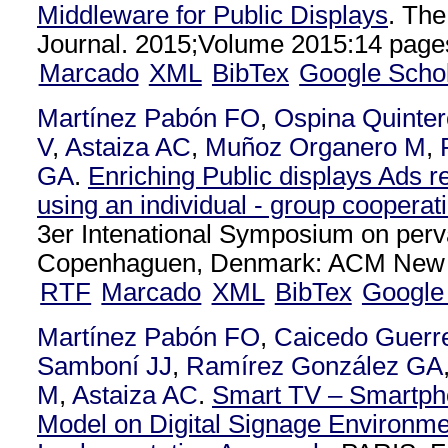
Middleware for Public Displays
. The
Journal. 2015;Volume 2015:14 page
Marcado
XML
BibTex
Google Scho
Martínez Pabón FO
,
Ospina Quinte
V
,
Astaiza AC
,
Muñoz Organero M
,
GA
.
Enriching Public displays Ads
using an individual - group coopera
3er Intenational Symposium on perv
Copenhaguen, Denmark: ACM New Y
RTF
Marcado
XML
BibTex
Google
Martínez Pabón FO
,
Caicedo Guerr
Samboní JJ
,
Ramírez González GA
M
,
Astaiza AC
.
Smart TV – Smartph
Model on Digital Signage Environme