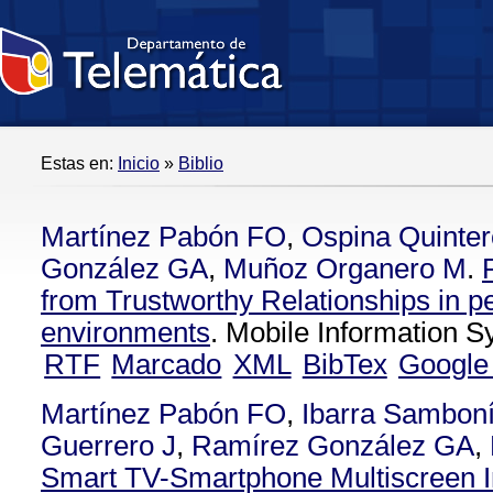
Estas en:
Inicio
»
Biblio
Martínez Pabón FO
,
Ospina Quinte
González GA
,
Muñoz Organero M
.
from Trustworthy Relationships in p
environments
. Mobile Information 
RTF
Marcado
XML
BibTex
Google
Martínez Pabón FO
,
Ibarra Samboní
Guerrero J
,
Ramírez González GA
,
Smart TV-Smartphone Multiscreen I