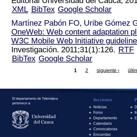
Editorial Universidad del Cauca; 201
XML
BibTex
Google Scholar
Martínez Pabón FO
,
Uribe Gómez 
OneWeb: Web content adaptation pl
W3C Mobile Web Initiative guidelin
Investigación. 2011;31(1):126.
RTF
BibTex
Google Scholar
1
2
siguiente ›
últi
Secciones
P
El departamento de Telemática
pertenece a:
Noticias
D
Foros
M
Departamento
E
Calendario
Convocatorias
Encuestas