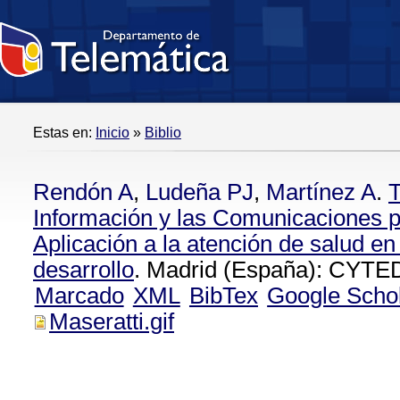
Estas en:
Inicio
»
Biblio
Rendón A
,
Ludeña PJ
,
Martínez A
.
T
Información y las Comunicaciones p
Aplicación a la atención de salud en
desarrollo
. Madrid (España): CYTED
Marcado
XML
BibTex
Google Scho
Maseratti.gif