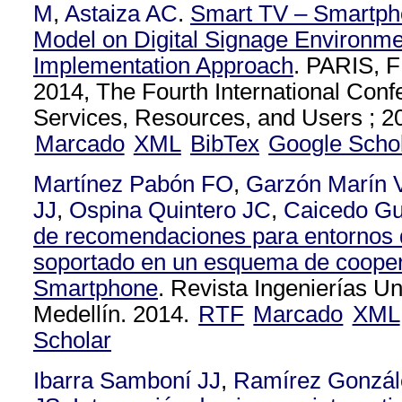
M
,
Astaiza AC
.
Smart TV – Smartph
Model on Digital Signage Environme
Implementation Approach
. PARIS,
2014, The Fourth International Con
Services, Resources, and Users ; 2
Marcado
XML
BibTex
Google Scho
Martínez Pabón FO
,
Garzón Marín 
JJ
,
Ospina Quintero JC
,
Caicedo Gu
de recomendaciones para entornos d
soportado en un esquema de cooper
Smartphone
. Revista Ingenierías U
Medellín. 2014.
RTF
Marcado
XML
Scholar
Ibarra Samboní JJ
,
Ramírez Gonzá