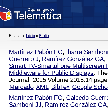
Estas en:
Inicio
»
Biblio
Martínez Pabón FO
,
Ibarra Samboní
Guerrero J
,
Ramírez González GA
,
Smart TV-Smartphone Multiscreen I
Middleware for Public Displays
. The
Journal. 2015;Volume 2015:14 page
Marcado
XML
BibTex
Google Scho
Martínez Pabón FO
,
Caicedo Guerr
Samboní JJ
,
Ramírez González GA