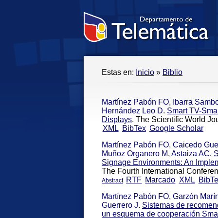
Estas en:
Inicio
»
Biblio
Martínez Pabón FO
,
Ibarra Sambo
Hernández Leo D
.
Smart TV-Smart
Displays
. The Scientific World J
XML
BibTex
Google Scholar
Martínez Pabón FO
,
Caicedo Guer
Muñoz Organero M
,
Astaiza AC
.
S
Signage Environments: An Imple
The Fourth International Confere
RTF
Marcado
XML
BibT
Abstract
Martínez Pabón FO
,
Garzón Marí
Guerrero J
.
Sistemas de recomend
un esquema de cooperación Smar