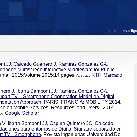
Inicio
Investig
ní JJ
,
Caicedo Guerrero J
,
Ramírez González GA
,
phone Multiscreen Interactive Middleware for Public
ournal. 2015;Volume 2015:14 pages.
RTF
Marcado
Abstract
rero J
,
Ibarra Samboní JJ
,
Ramírez González GA
,
mart TV – Smartphone Cooperation Model on Digital
mentation Approach
. PARIS, FRANCIA: MOBILITY 2014,
nce on Mobile Services, Resources, and Users ; 2014.
ex
Google Scholar
n V
,
Ibarra Samboní JJ
,
Ospina Quintero JC
,
Caicedo
aciones para entornos de Digital Signage soportado en
t TV - Smartphone
. Revista Ingenierías Universidad De