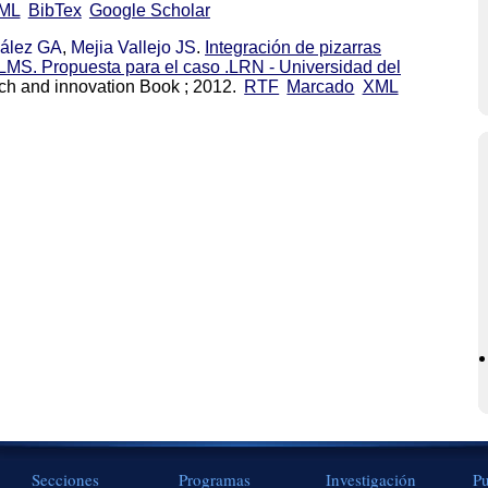
ML
BibTex
Google Scholar
ález GA
,
Mejia Vallejo JS
.
Integración de pizarras
 LMS. Propuesta para el caso .LRN - Universidad del
rch and innovation Book ; 2012.
RTF
Marcado
XML
Secciones
Programas
Investigación
Pu