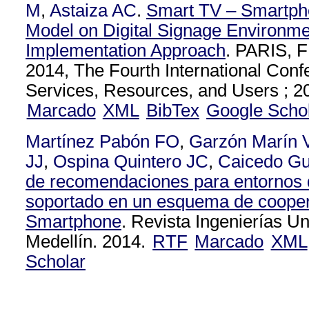
M
,
Astaiza AC
.
Smart TV – Smartph
Model on Digital Signage Environme
Implementation Approach
. PARIS,
2014, The Fourth International Con
Services, Resources, and Users ; 2
Marcado
XML
BibTex
Google Scho
Martínez Pabón FO
,
Garzón Marín 
JJ
,
Ospina Quintero JC
,
Caicedo Gu
de recomendaciones para entornos d
soportado en un esquema de cooper
Smartphone
. Revista Ingenierías U
Medellín. 2014.
RTF
Marcado
XML
Scholar