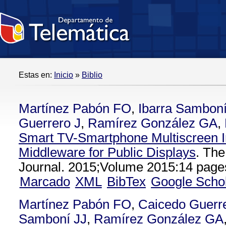
Estas en:
Inicio
»
Biblio
Martínez Pabón FO
,
Ibarra Samboní
Guerrero J
,
Ramírez González GA
,
Smart TV-Smartphone Multiscreen I
Middleware for Public Displays
. The
Journal. 2015;Volume 2015:14 page
Marcado
XML
BibTex
Google Scho
Martínez Pabón FO
,
Caicedo Guerr
Samboní JJ
,
Ramírez González GA