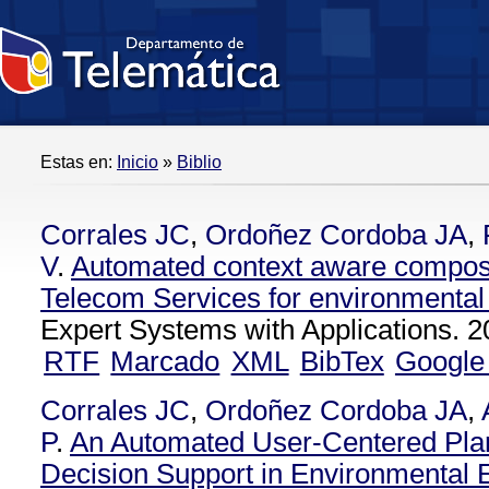
Estas en:
Inicio
»
Biblio
Corrales JC
,
Ordoñez Cordoba JA
,
V
.
Automated context aware composi
Telecom Services for environmental
Expert Systems with Applications. 2
RTF
Marcado
XML
BibTex
Google
Corrales JC
,
Ordoñez Cordoba JA
,
P
.
An Automated User-Centered Pla
Decision Support in Environmental 