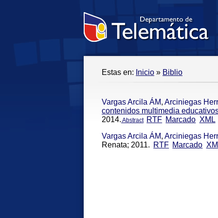
Estas en:
Inicio
»
Biblio
Vargas Arcila ÁM
,
Arciniegas Her
contenidos multimedia educativo
2014.
RTF
Marcado
XML
Abstract
Vargas Arcila ÁM
,
Arciniegas Her
Renata; 2011.
RTF
Marcado
XM