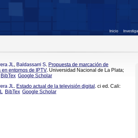
Inicio
Investig
rera JL
,
Baldassarri S
.
Propuesta de marcación de
s en entornos de IPTV
. Universidad Nacional de La Plata;
BibTex
Google Scholar
rera JL
.
Estado actual de la televisión digital
. ci ed. Cali:
L
BibTex
Google Scholar