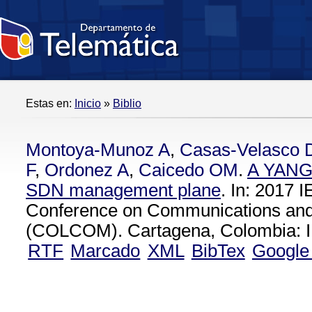
Estas en:
Inicio
»
Biblio
Montoya-Munoz A
,
Casas-Velasco
F
,
Ordonez A
,
Caicedo OM
.
A YANG 
SDN management plane
. In: 2017
Conference on Communications an
(COLCOM). Cartagena, Colombia: I
RTF
Marcado
XML
BibTex
Google