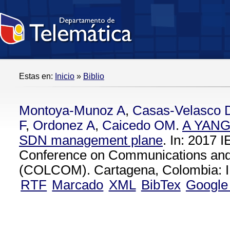
Estas en:
Inicio
»
Biblio
Montoya-Munoz A
,
Casas-Velasco
F
,
Ordonez A
,
Caicedo OM
.
A YANG 
SDN management plane
. In: 2017
Conference on Communications an
(COLCOM). Cartagena, Colombia: I
RTF
Marcado
XML
BibTex
Google