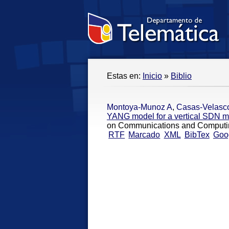
Estas en:
Inicio
»
Biblio
Montoya-Munoz A
,
Casas-Velasc
YANG model for a vertical SDN 
on Communications and Computi
RTF
Marcado
XML
BibTex
Goo