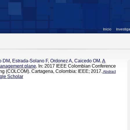
Inicio
Investig
o DM
,
Estrada-Solano F
,
Ordonez A
,
Caicedo OM
.
A
management plane
. In: 2017 IEEE Colombian Conference
ng (COLCOM). Cartagena, Colombia: IEEE; 2017.
Abstract
gle Scholar