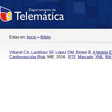
Estas en:
Inicio
»
Biblio
Villamil CA
,
Landínez SF
,
López DM
,
Blobel B
.
A Mobile E
Cardiovascular Risk
. MIE. 2016.
RTF
Marcado
XML
Bib