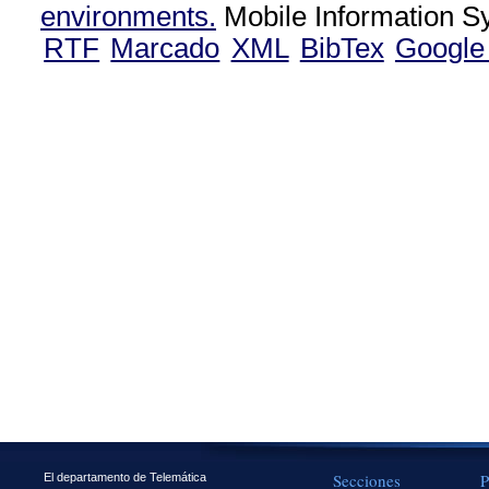
environments.
Mobile Information S
RTF
Marcado
XML
BibTex
Google
Secciones
P
El departamento de Telemática