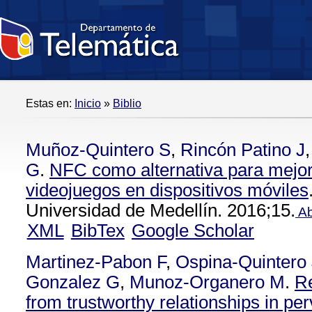
Estas en:
Inicio
»
Biblio
Muñoz-Quintero S
,
Rincón Patino J
G
.
NFC como alternativa para mejora
videojuegos en dispositivos móviles
Universidad de Medellín. 2016;15.
Ab
XML
BibTex
Google Scholar
Martinez-Pabon F
,
Ospina-Quintero
Gonzalez G
,
Munoz-Organero M
.
R
from trustworthy relationships in pe