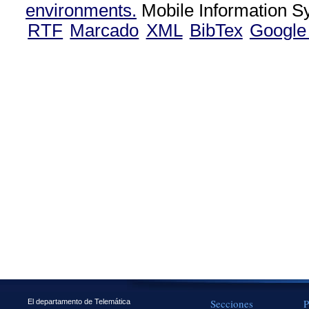
environments.
Mobile Information S
RTF
Marcado
XML
BibTex
Google
Secciones
P
El departamento de Telemática