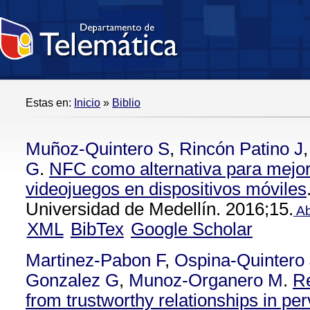
Estas en:
Inicio
»
Biblio
Muñoz-Quintero S
,
Rincón Patino J
G
.
NFC como alternativa para mejora
videojuegos en dispositivos móviles
Universidad de Medellín. 2016;15.
Ab
XML
BibTex
Google Scholar
Martinez-Pabon F
,
Ospina-Quintero
Gonzalez G
,
Munoz-Organero M
.
R
from trustworthy relationships in pe