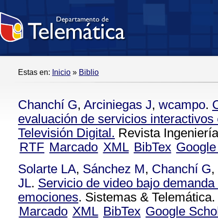
Estas en:
Inicio
»
Biblio
Chanchí G
,
Arciniegas J
,
wcampo
.
evaluación de servicios interactivos
Televisión Digital.
Revista Ingeniería
RTF
Marcado
XML
BibTex
Google
Solarte LA
,
Sánchez M
,
Chanchí G
,
JL
.
Servicio de video bajo demanda
emociones
. Sistemas & Telemática.
Marcado
XML
BibTex
Google Scho