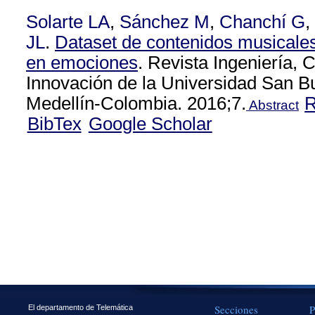
Solarte LA
,
Sánchez M
,
Chanchí G
,
JL
.
Dataset de contenidos musicale
en emociones
. Revista Ingeniería, 
Innovación de la Universidad San B
Medellín-Colombia. 2016;7.
Abstract
BibTex
Google Scholar
Secciones
P
El departamento de Telemática