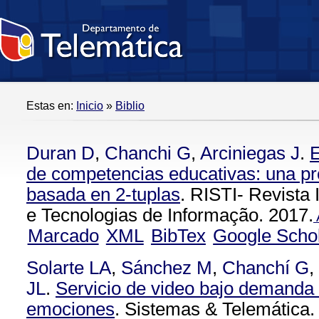
Estas en:
Inicio
»
Biblio
Duran D
,
Chanchi G
,
Arciniegas J
.
E
de competencias educativas: una pr
basada en 2-tuplas
. RISTI- Revista
e Tecnologias de Informação. 2017.
Marcado
XML
BibTex
Google Scho
Solarte LA
,
Sánchez M
,
Chanchí G
,
JL
.
Servicio de video bajo demanda
emociones
. Sistemas & Telemática.