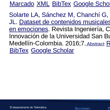
Marcado
XML
BibTex
Google Scho
Solarte LA
,
Sánchez M
,
Chanchí G
,
JL
.
Dataset de contenidos musicale
en emociones
. Revista Ingeniería, 
Innovación de la Universidad San B
Medellín-Colombia. 2016;7.
Abstract
BibTex
Google Scholar
Secciones
P
El departamento de Telemática