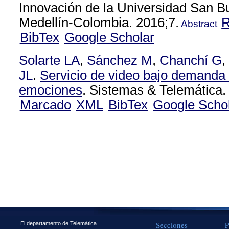
Innovación de la Universidad San B
Medellín-Colombia. 2016;7.
Abstract
BibTex
Google Scholar
Solarte LA
,
Sánchez M
,
Chanchí G
,
JL
.
Servicio de video bajo demanda
emociones
. Sistemas & Telemática.
Marcado
XML
BibTex
Google Scho
Secciones
P
El departamento de Telemática