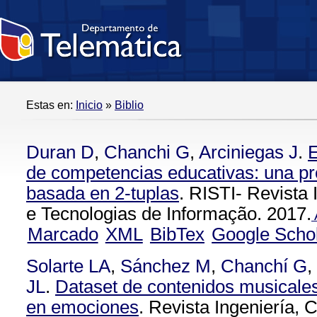
Estas en:
Inicio
»
Biblio
Duran D
,
Chanchi G
,
Arciniegas J
.
E
de competencias educativas: una pr
basada en 2-tuplas
. RISTI- Revista
e Tecnologias de Informação. 2017.
Marcado
XML
BibTex
Google Scho
Solarte LA
,
Sánchez M
,
Chanchí G
,
JL
.
Dataset de contenidos musicale
en emociones
. Revista Ingeniería, 