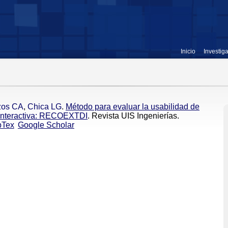
Inicio
Investig
zos CA
,
Chica LG
.
Método para evaluar la usabilidad de
l interactiva: RECOEXTDI
. Revista UIS Ingenierías.
bTex
Google Scholar