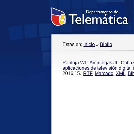
Estas en:
Inicio
»
Biblio
Pantoja WL
,
Arciniegas JL
,
Colla
aplicaciones de televisión digita
2016;15.
RTF
Marcado
XML
Bi