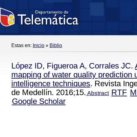
Estas en:
Inicio
»
Biblio
López ID
,
Figueroa A
,
Corrales JC
.
mapping of water quality prediction
intelligence techniques
. Revista Ing
de Medellín. 2016;15.
RTF
M
Abstract
Google Scholar