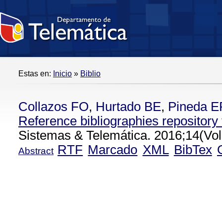
Estas en:
Inicio
»
Biblio
Collazos FO
,
Hurtado BE
,
Pineda E
Reference bibliographies repository 
Sistemas & Telemática. 2016;14(Vol
RTF
Marcado
XML
BibTex
Abstract