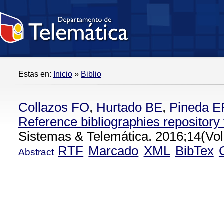
Estas en:
Inicio
»
Biblio
Collazos FO
,
Hurtado BE
,
Pineda E
Reference bibliographies repository 
Sistemas & Telemática. 2016;14(Vol
RTF
Marcado
XML
BibTex
Abstract