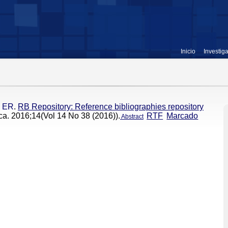
Inicio
Investig
a ER
.
RB Repository: Reference bibliographies repository
ca. 2016;14(Vol 14 No 38 (2016)).
RTF
Marcado
Abstract