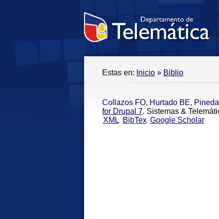
Estas en:
Inicio
»
Biblio
Collazos FO
,
Hurtado BE
,
Pined
for Drupal 7
. Sistemas & Telemáti
XML
BibTex
Google Scholar