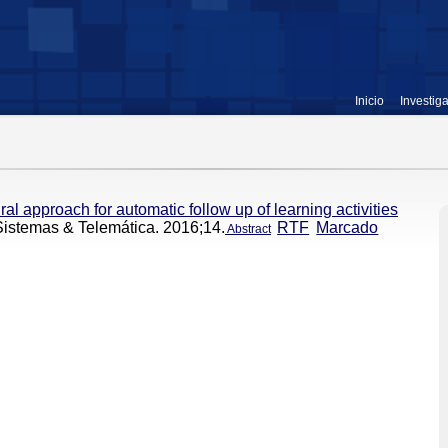
Inicio
Investig
ral approach for automatic follow up of learning activities
Sistemas & Telemática. 2016;14.
RTF
Marcado
Abstract