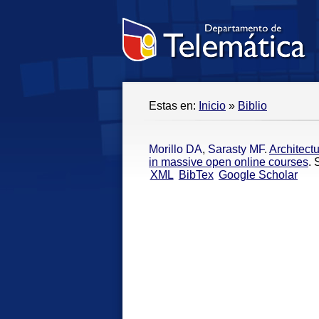
Estas en:
Inicio
»
Biblio
Morillo DA
,
Sarasty MF
.
Architectu
in massive open online courses
. 
XML
BibTex
Google Scholar