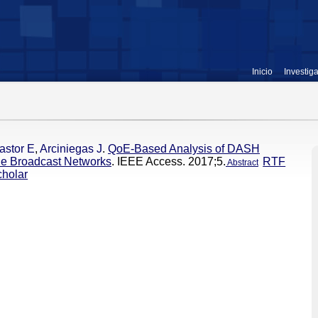
Inicio
Investig
astor E
,
Arciniegas J
.
QoE-Based Analysis of DASH
le Broadcast Networks
. IEEE Access. 2017;5.
RTF
Abstract
holar