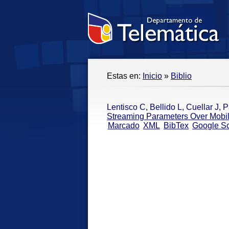
Estas en:
Inicio
»
Biblio
Lentisco C
,
Bellido L
,
Cuellar J
,
P
Streaming Parameters Over Mobi
Marcado
XML
BibTex
Google Sc