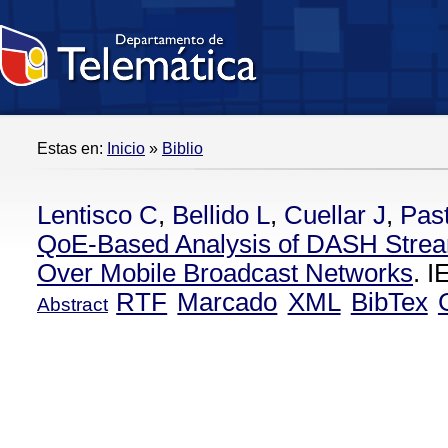
Estas en:
Inicio
»
Biblio
Lentisco C
,
Bellido L
,
Cuellar J
,
Pas
QoE-Based Analysis of DASH Stre
Over Mobile Broadcast Networks
. 
RTF
Marcado
XML
BibTex
Abstract