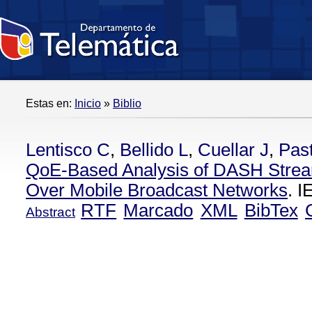
Estas en:
Inicio
»
Biblio
Lentisco C
,
Bellido L
,
Cuellar J
,
Pas
QoE-Based Analysis of DASH Stre
Over Mobile Broadcast Networks
. 
RTF
Marcado
XML
BibTex
Abstract