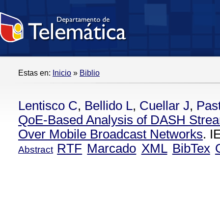
Estas en:
Inicio
»
Biblio
Lentisco C
,
Bellido L
,
Cuellar J
,
Pas
QoE-Based Analysis of DASH Stre
Over Mobile Broadcast Networks
. 
RTF
Marcado
XML
BibTex
Abstract