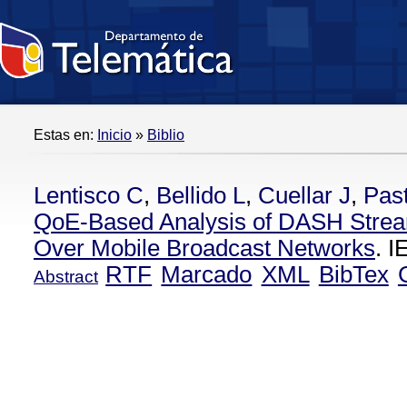
Estas en:
Inicio
»
Biblio
Lentisco C
,
Bellido L
,
Cuellar J
,
Pas
QoE-Based Analysis of DASH Stre
Over Mobile Broadcast Networks
. 
RTF
Marcado
XML
BibTex
Abstract