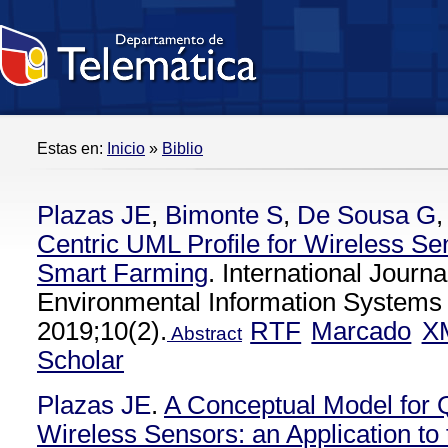
Estas en:
Inicio
»
Biblio
Plazas JE
,
Bimonte S
,
De Sousa G
Centric UML Profile for Wireless Sen
Smart Farming
. International Journa
Environmental Information Systems 
2019;10(2).
RTF
Marcado
X
Abstract
Scholar
Plazas JE
.
A Conceptual Model for 
Wireless Sensors: an Application to 