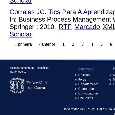
Scholar
Corrales JC
.
Tics Para A Aprendiz
In: Business Process Management 
Springer ; 2010.
RTF
Marcado
XM
Scholar
« primera
‹ anterior
1
2
3
4
5
6
Secciones
P
El departamento de Telemática
pertenece a:
Noticias
D
Foros
M
Departamento
E
Calendario
Convocatorias
Encuestas
Universidad del Cauca | Calle 5 No. 