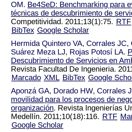
OM
.
Be4SeD: Benchmarking para e
técnicas de descubrimiento de servi
Competitividad. 2011;13(1):75.
RTF
BibTex
Google Scholar
Hermida Quintero VA
,
Corrales JC
,
Suárez Meza LJ
,
Rojas Potosí LA
.
P
Descubrimiento de Servicios en Am
Revista Facultad De Ingenieria. 201
Marcado
XML
BibTex
Google Scho
Aponzá GA
,
Dorado HW
,
Corrales 
movilidad para los procesos de nego
organización
. Revista Ingenierías U
Medellín. 2011;10(18):116.
RTF
Ma
Google Scholar