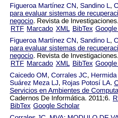
Figueroa Martínez CN
,
Sandino L
,
C
para evaluar sistemas de recuperac
negocio
. Revista de Investigaciones
RTF
Marcado
XML
BibTex
Google
Figueroa Martínez CN
,
Sandino L
,
C
para evaluar sistemas de recuperac
negocio
. Revista de Investigaciones
RTF
Marcado
XML
BibTex
Google
Caicedo OM
,
Corrales JC
,
Hermida 
Suárez Meza LJ
,
Rojas Potosí LA
.
C
Servicios en Ambientes de Computa
Cadernos De Informática. 2011;6.
R
BibTex
Google Scholar
Corrales JC
.
MVA: MODULO DE V